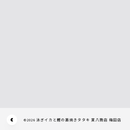
泳ぎイカと鰹の藁焼きタタキ 寅八商店 梅田店
©
2026
Appearance mode switch