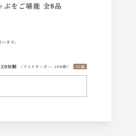
座います。
120分制
40品
（
ラストオーダー
:
30分前
）
麦）/中々（麦）/一蓮托生（米）/山翡翠