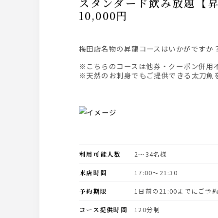
スタンダード飲み放題【昇龍コース】梅田店名物！太刀魚しゃぶしゃぶをご堪能 全8品
10,000円
梅田店名物の昇龍コースはいかがです
※こちらのコースは他券・クーポン併用
※天然のお刺身でもご提供できる太刀魚
利用可能人数
2〜34名様
来店時間
17:00〜21:30
予約期限
1日前の21:00までにご
コース提供時間
120分制