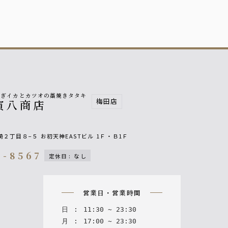
泳ぎイカとカツオの藁焼きタタキ
梅田店
寅八商店
崎２丁目８−５
お初天神EASTビル
1Ｆ・Ｂ1Ｆ
8-8567
定休日
:
なし
on
営業日・営業時間
日
:
11
:
30
~
23
:
30
月
:
17
:
00
~
23
:
30