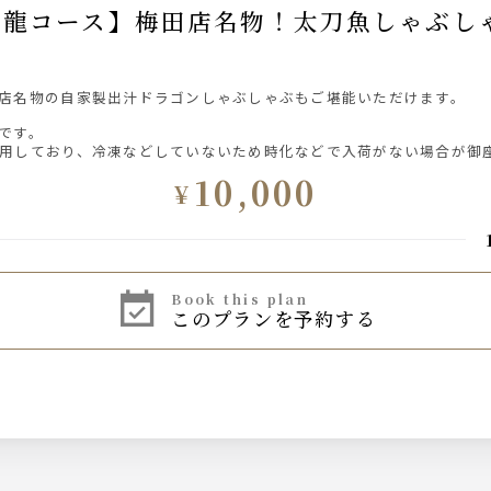
店名物の自家製出汁ドラゴンしゃぶしゃぶもご堪能いただけます。
です。
用しており、冷凍などしていないため時化などで入荷がない場合が御
10,000
¥
book this plan
このプランを予約する
ー
/海（芋）/純黒（芋）/晴耕雨読（芋）/とっぱい（麦）/麦のエース（
麦）/鍛高譚（しそ）