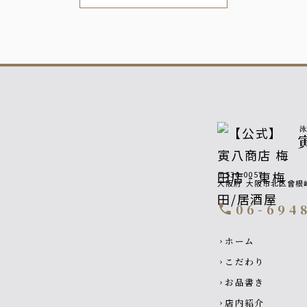
〒530-0057
大阪府
大阪市北区曾根
06-694
call
Footer navigati
ホーム
chevron_right
こだわり
chevron_right
お品書き
chevron_right
店内紹介
chevron_right