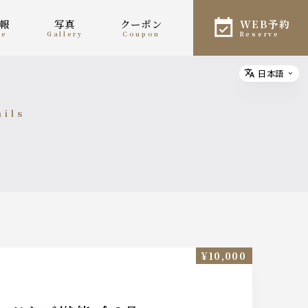
情報
写真
クーポン
WEB予約
ne
gallery
coupon
reserve
日本語
Select
ails
細
¥10,000