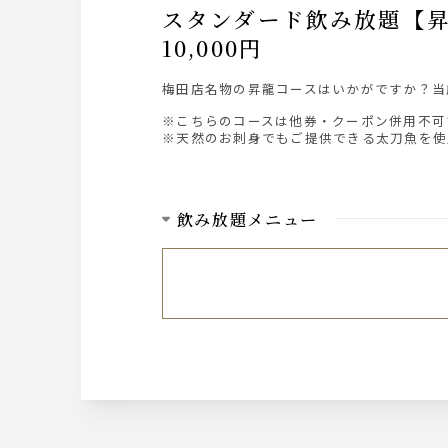
スタンダード飲み放題【昇龍コース】梅田店名物！太刀魚しゃぶしゃぶをご堪能 全8品
10,000円
梅田店名物の昇龍コースはいかがですか？当
※こちらのコースは他券・クーポン併用不可
※天然のお刺身でもご提供できる太刀魚を使
飲み放題メニュー
生ビール
アサヒスーパードライ/生ビールピッチャ
焼酎
きろく（芋）/山ねこ（芋）/不二才（芋）
（米）/ダバダ火振り（栗）/蕎麦和尚（蕎
日本酒