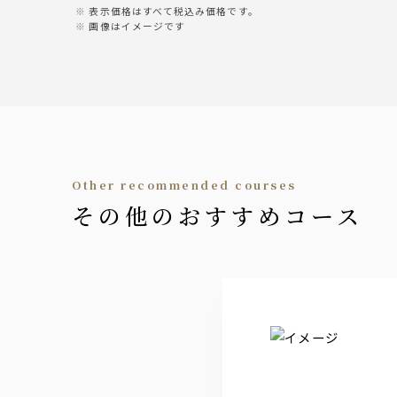
桂月（常温・燗）/白鶴（常温・燗）
表示価格はすべて税込み価格です。
（1合・2合・グラス）
画像はイメージです
ウイスキー〈ブラックニッカ〉
ロック/水割り/ハイボール/コークハイボ
サワー
レモン/ライム/白桃/赤梅/プレーン/青り
other recommended courses
梅酒
その他のおすすめコース
角玉の梅酒/小正の梅酒/鶴梅完熟
グラスワイン
サン・ヴァンサン（赤or白）
ソフトドリンク
ウーロン茶/コーラ/炭酸水/カルピス/オ