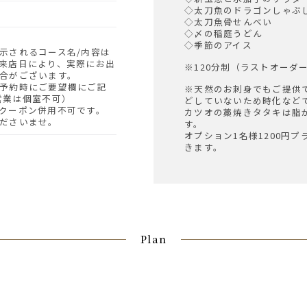
◇太刀魚のドラゴンしゃぶ
◇太刀魚骨せんべい
◇〆の稲庭うどん
◇季節のアイス
示されるコース名/内容は
来店日により、実際にお出
※120分制（ラストオーダー
合がございます。
予約時にご要望欄にご記
※天然のお刺身でもご提供
営業は個室不可）
どしていないため時化など
クーポン併用不可です。
カツオの藁焼きタタキは脂
ださいませ。
す。
オプション1名様1200円
きます。
Plan