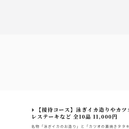
ール
んご/シークワーサー/グレープフルーツ/カルピス
【接待コース】泳ぎイカ造りやカツ
レステーキなど 全10品 11,000円
レンジ/ひやしあめ/ジンジャーエール/グレープフルーツ/緑茶
名物「泳ぎイカのお造り」と「カツオの藁焼きタタ