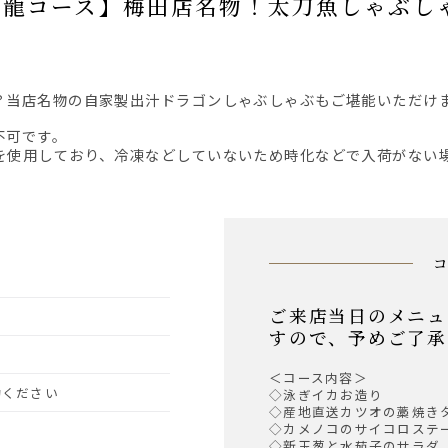
か？当店名物の自家製出汁ドラゴンしゃぶしゃぶもご堪能いただけ
不可です。
を使用しており、冷凍などしていないため時化などで入荷がない
ご来店当日のメニュ
すので、予めご了承
＜コース内容＞
予約ください
◇泳ぎイカお造り
◇産地直送カツオの藁焼き
◇カメノコのサイコロステ
◇新玉葱と水茄子のサラダ