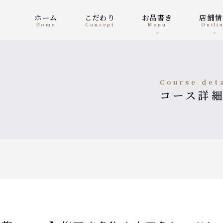
ホーム
こだわり
お品書き
店舗
home
concept
menu
outli
course det
コース詳