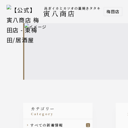
泳ぎイカとカツオの藁焼きタタキ
梅田店
寅八商店
カテゴリー
category
すべての新着情報
1