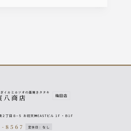
泳ぎイカとカツオの藁焼きタタキ
梅田店
寅八商店
崎２丁目８−５
お初天神EASTビル
1Ｆ・Ｂ1Ｆ
8-8567
定休日
:
なし