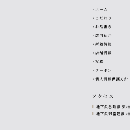
Footer navigati
ホーム
chevron_right
こだわり
chevron_right
お品書き
chevron_right
店内紹介
chevron_right
新着情報
chevron_right
店舗情報
chevron_right
写真
chevron_right
クーポン
chevron_right
個人情報保護方針
chevron_right
アクセス
地下鉄谷町線 東梅
地下鉄御堂筋線 梅