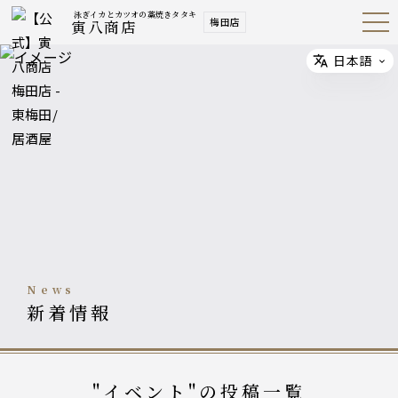
泳ぎイカとカツオの藁焼きタタキ
梅田店
寅八商店
Open
Navig
ation
Menu
日本語
Select
news
新着情報
"イベント"の投稿一覧