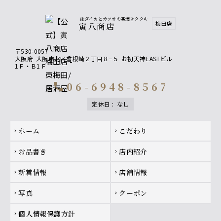
泳ぎイカとカツオの藁焼きタタキ
梅田店
寅八商店
〒530-0057
大阪府
大阪市北区曾根崎２丁目８−５
お初天神EASTビル
1Ｆ・Ｂ1Ｆ
06-6948-8567
call
定休日
:
なし
Footer navigation
ホーム
こだわり
chevron_right
chevron_right
お品書き
店内紹介
chevron_right
chevron_right
新着情報
店舗情報
chevron_right
chevron_right
写真
クーポン
chevron_right
chevron_right
個人情報保護方針
chevron_right