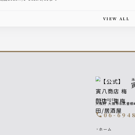
VIEW ALL
is article's paging
〒530-0057
大阪府
大阪市北区曾根
06-694
call
Footer navigati
ホーム
chevron_right