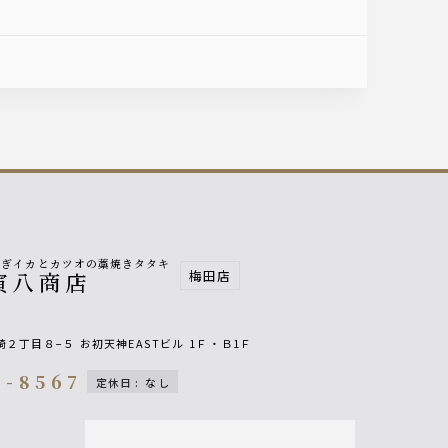
泳ぎイカとカツオの藁焼きタタキ
梅田店
寅八商店
崎２丁目８−５
お初天神EASTビル
1Ｆ・Ｂ1Ｆ
8-8567
定休日
:
なし
on