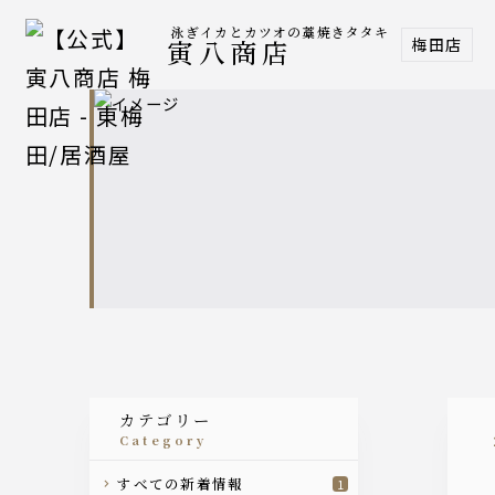
泳ぎイカとカツオの藁焼きタタキ
梅田店
寅八商店
カテゴリー
category
すべての新着情報
1