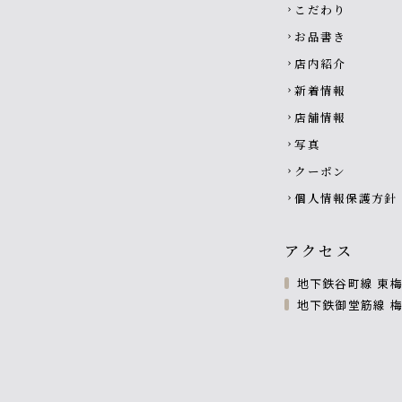
こだわり
chevron_right
お品書き
chevron_right
店内紹介
chevron_right
新着情報
chevron_right
店舗情報
chevron_right
写真
chevron_right
クーポン
chevron_right
個人情報保護方針
chevron_right
アクセス
地下鉄谷町線 東梅
地下鉄御堂筋線 梅