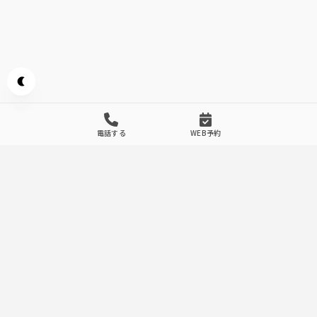
Appearance mode switch
電話する
WEB予約
Concept
.
1
活イカ
鮮度抜群な「泳ぎイカ」は食感が別格
山口県萩より生きたまま届くイカは、提供直前まで店内の生
簀で泳がしています。ご注文ごとに捌き、鮮度抜群な状態で
皆様の元へお持ちいたします。透き通る身は、見惚れてしま