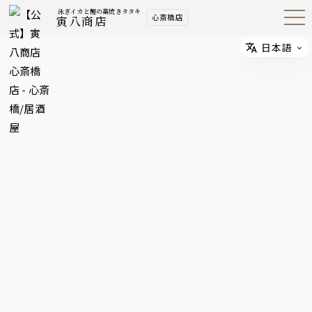
泳ぎイカと鰹の藁焼きタタキ
心斎橋店
寅八商店
Open
Navig
ation
Menu
日本語
Select