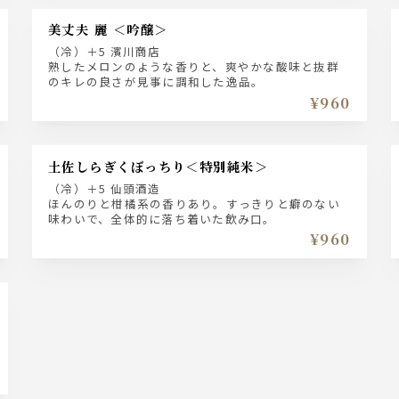
美丈夫 麗 ＜吟醸＞
（冷）＋5 濱川商店
熟したメロンのような香りと、爽やかな酸味と抜群
のキレの良さが見事に調和した逸品。
¥960
土佐しらぎくぼっちり＜特別純米＞
（冷）＋5 仙頭酒造
ほんのりと柑橘系の香りあり。すっきりと癖のない
味わいで、全体的に落ち着いた飲み口。
¥960