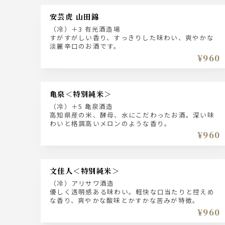
安芸虎 山田錦
（冷）＋3 有光酒造場
すがすがしい香り、すっきりした味わい、爽やかな
淡麗辛口のお酒です。
¥960
亀泉＜特別純米＞
（冷）＋5 亀泉酒造
高知県産の米、酵母、水にこだわったお酒。深い味
わいと格調高いメロンのような香り。
¥960
文佳人＜特別純米＞
（冷）アリサワ酒造
優しく透明感ある味わい。軽快な口当たりと控えめ
な香り、爽やかな酸味とかすかな苦みが特徴。
¥960