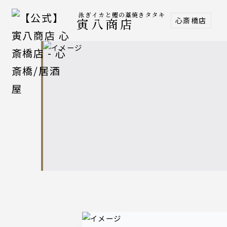
泳ぎイカと鰹の藁焼きタタキ
心斎橋店
寅八商店