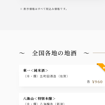
表示価格はすべて税込み価格です。
～ 全国各地の地酒 ～
東一＜純米酒＞
（冷・燗）五町田酒造（佐賀）
¥960
各
八海山＜特別本醸＞
（冷・燗）八海醸造（新潟）