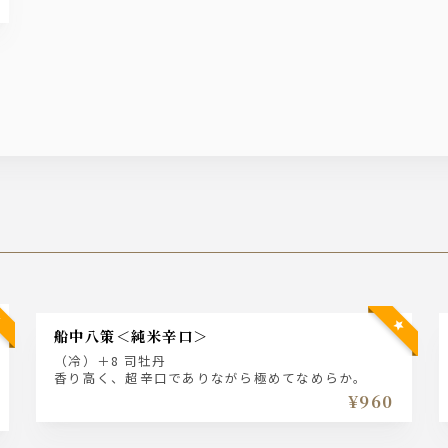
船中八策＜純米辛口＞
（冷）＋8 司牡丹
香り高く、超辛口でありながら極めてなめらか。
¥960