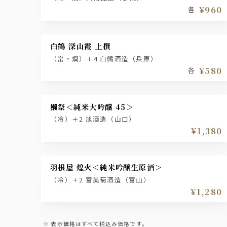
¥960
各
白鶴 深山霞 上撰
（常・燗）＋4 白鶴酒造（兵庫）
¥580
各
獺祭＜純米大吟醸 45＞
（冷）＋2 旭酒造（山口）
¥1,380
羽根屋 煌火＜純米吟醸生原酒＞
（冷）＋2 富美菊酒造（富山）
¥1,280
表示価格はすべて税込み価格です。