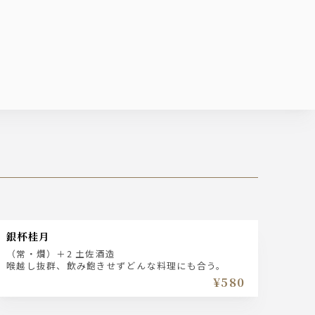
銀杯桂月
（常・燗）＋2 土佐酒造
喉越し抜群、飲み飽きせずどんな料理にも合う。
¥580