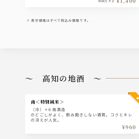
¥1,400
60cc×3
表示価格はすべて税込み価格です。
～ 高知の地酒 ～
南＜特別純米＞
（冷）＋6 南酒造
のどごしがよく、飲み飽きしない酒質。コクとキレ
の冴えが人気。
¥960