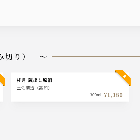
み切り） ～
桂月 蔵出し原酒
土佐酒造（高知）
¥1,380
300ml