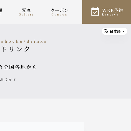
報
写真
クーポン
WEB予約
e
gallery
coupon
reserve
日本語
Select
e/shochu/drinks
酎/ドリンク
じめ全国各地から
ております