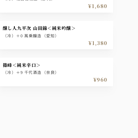
¥1,680
醸し人九平次 山田錦＜純米吟醸＞
（冷）＋0 萬乗醸造（愛知）
¥1,380
篠峰＜純米辛口＞
（冷）＋9 千代酒造（奈良）
¥960