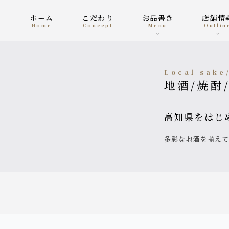
ホーム
こだわり
お品書き
店舗情
home
concept
menu
outlin
Local sak
地酒/焼
高知県をは
多彩な地酒を揃え