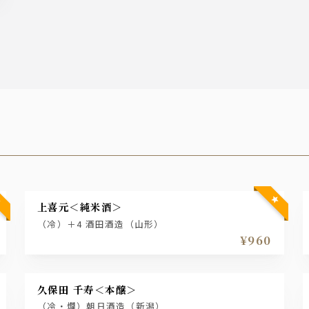
上喜元＜純米酒＞
（冷）＋4 酒田酒造（山形）
¥960
久保田 千寿＜本醸＞
（冷・燗）朝日酒造（新潟）