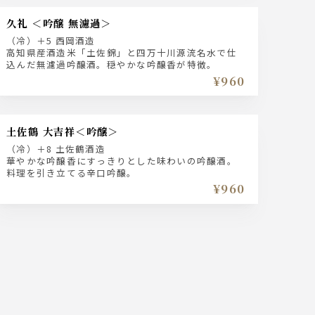
久礼 ＜吟醸 無濾過＞
（冷）＋5 西岡酒造
高知県産酒造米「土佐錦」と四万十川源流名水で仕
込んだ無濾過吟醸酒。穏やかな吟醸香が特徴。
¥960
土佐鶴 大吉祥＜吟醸＞
（冷）＋8 土佐鶴酒造
華やかな吟醸香にすっきりとした味わいの吟醸酒。
料理を引き立てる辛口吟醸。
¥960