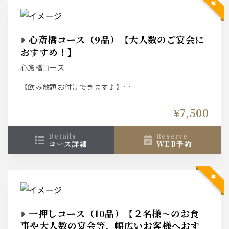
泳ぎイカ増量⇒1300円（お一人様50ｇが倍の100ｇに増
えます）
【コースのカツオでは物足りないお客様におすすめ】
心斎橋コース（9品）【大人数のご宴会に
カツオ増量⇒1300円（お一人様３貫から倍の６貫に増え
ます）
おすすめ！】
心斎橋コース
【もう一品何か欲しい…そんなお客様に】
お料理の追加なども承ります。
【飲み放題お付けできます♪】
＊詳しくお好みを伺いたいので、お電話でご相談下さる
とスムーズです！
スタンダード飲み放題⇒2000円
¥7,500
プレミアム飲み放題 ⇒2500円
details
reserve
コース詳細
WEB予約
↓おすすめプラスオプション↓
【コースのイカでは物足りないお客様におすすめ】
泳ぎイカ増量⇒1300円（お一人様50ｇが倍の100ｇに増
えます）
【コースのカツオでは物足りないお客様におすすめ】
一押しコース（10品）【２名様～のお食
カツオ増量⇒1300円（お一人様３貫から倍の６貫に増え
ます）
事や大人数の宴会等、幅広いお客様へおす