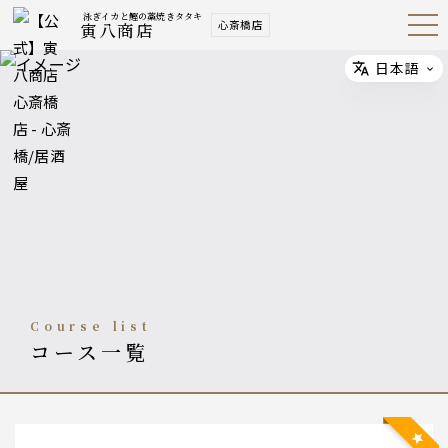
泳ぎイカと鰹の藁焼きタタキ
心斎橋店
寅八商店
Open
Navig
ation
Menu
日本語
Select
course list
コース一覧