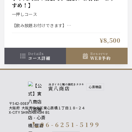
すめ！】
【もう一品何か欲しい…そんなお客様に】
お料理の追加なども承ります。
一押しコース
＊詳しくお好みを伺いたいので、お電話でご相談下さる
とスムーズです！
【飲み放題お付けできます】
スタンダード飲み放題⇒2000円
¥8,500
プレミアム飲み放題 ⇒2500円
クーポンご利用で共に500円OFF！是非ご利用ください！
details
reserve
コース詳細
WEB予約
↓おすすめプラスオプション↓
【コースのイカでは物足りないお客様におすすめ】
泳ぎイカ増量⇒1300円（お一人様50ｇが倍の100ｇに増
えます）
泳ぎイカと鰹の藁焼きタタキ
心斎橋店
寅八商店
【コースのカツオでは物足りないお客様におすすめ】
カツオ増量⇒1300円（お一人様３貫から倍の６貫に増え
〒542-0083
ます）
大阪府
大阪市中央区東心斎橋１丁目１８−２４
X-CITY SHINSAIBASHI B1
【もう一品何か欲しい…そんなお客様に】
お料理の追加なども承ります。
06-6251-5199
call
＊詳しくお好みを伺いたいので、お電話でご相談下さる
とスムーズです！