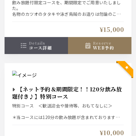
飲み放題付限定コースを、期間限定でご用意いたしまし
ます）
た。
名物のカツオのタタキや泳ぎ烏賊のお造りは勿論のこ
と、旬のお料理の数々でお楽しみいただけるコース内容
となっております。
¥15,000
↓おすすめプラスオプション↓
details
reserve
コース詳細
WEB予約
【＋1000円で飲み放題グレードUP！】
生ビールがプレミアムモルツに！ウイスキーが角に！
更に日本酒が２種から地酒を含む９種に増えます♪
【コースのイカでは物足りないお客様におすすめ】
泳ぎイカ増量⇒1300円（お一人様50ｇが倍の100ｇに増
えます）
【ネット予約＆期間限定！！120分飲み放
【コースのカツオでは物足りないお客様におすすめ】
題付き♪】特別コース
カツオ増量⇒1300円（お一人様３貫から倍の６貫に増え
特別コース ＜歓送迎会や接待等、おもてなしに＞
ます）
＊当コースには120分の飲み放題が含まれております。
（120分ラストオーダー、150分退席制）
¥10,000
↓おすすめプラスオプション↓