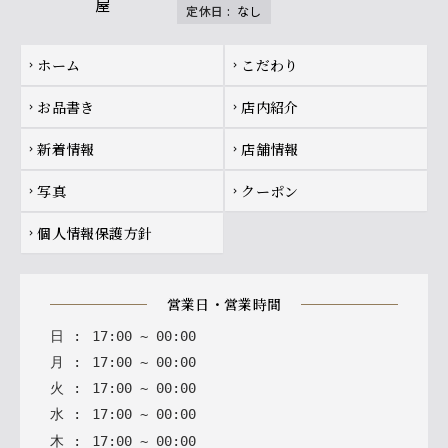
定休日
:
なし
Footer navigation
ホーム
こだわり
chevron_right
chevron_right
お品書き
店内紹介
chevron_right
chevron_right
新着情報
店舗情報
chevron_right
chevron_right
写真
クーポン
chevron_right
chevron_right
個人情報保護方針
chevron_right
営業日・営業時間
日
:
17
:
00
~
00
:
00
月
:
17
:
00
~
00
:
00
火
:
17
:
00
~
00
:
00
水
:
17
:
00
~
00
:
00
木
:
17
:
00
~
00
:
00