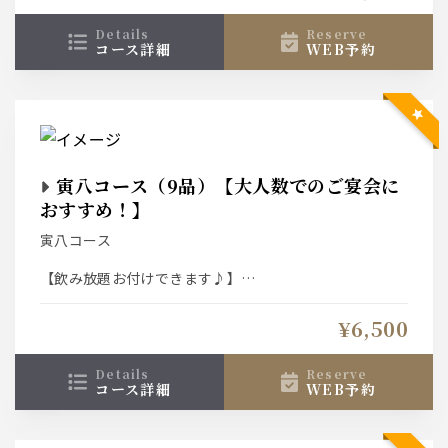
【コースのイカでは物足りないお客様におすすめ】
details
reserve
コース詳細
WEB予約
泳ぎイカ増量⇒1300円（お一人様50ｇが倍の100ｇに増
えます）
【コースのカツオでは物足りないお客様におすすめ】
カツオ増量⇒1300円（お一人様３貫から倍の６貫に増え
ます）
寅八コース（9品）【大人数でのご宴会に
【もう一品何か欲しい…そんなお客様に】
お料理の追加なども承ります。
おすすめ！】
＊詳しくお好みを伺いたいので、お電話でご相談下さる
寅八コース
とスムーズです！
【飲み放題お付けできます♪】
スタンダード飲み放題⇒2000円
¥6,500
プレミアム飲み放題 ⇒2500円
クーポンご利用で共に500円OFF！（１２月は利用不可）
details
reserve
コース詳細
WEB予約
↓おすすめプラスオプション↓
【コースのイカでは物足りないお客様におすすめ】