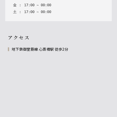
金
:
17
:
00
~
00
:
00
土
:
17
:
00
~
00
:
00
アクセス
地下鉄御堂筋線 心斎橋駅 徒歩2分