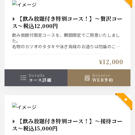
【飲み放題付き特別コース！】～贅沢コー
ス～税込12,000円
飲み放題付限定コースを、期間限定でご用意いたしまし
た。
名物のカツオのタタキや泳ぎ烏賊のお造りは勿論のこ
と、旬のお料理の数々でお楽しみいただけるコース内容
となっております。
¥12,000
↓おすすめプラスオプション↓
details
reserve
コース詳細
WEB予約
【＋1000円で飲み放題グレードUP！】
生ビールがプレミアムモルツに！ウイスキーが角に！
更に日本酒が２種から地酒を含む９種に増えます♪
【コースのイカでは物足りないお客様におすすめ】
泳ぎイカ増量⇒1300円（お一人様50ｇが倍の100ｇに増
えます）
【飲み放題付き特別コース！】～接待コー
【コースのカツオでは物足りないお客様におすすめ】
ス～税込15,000円
カツオ増量⇒1300円（お一人様３貫から倍の６貫に増え