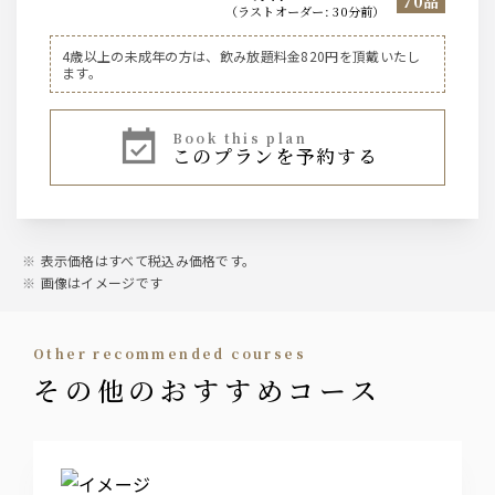
70品
（
ラストオーダー
:
30分前
）
ビール
4歳以上の未成年の方は、飲み放題料金820円を頂戴いたし
ます。
生ビール（モルツ）※7名様以上でのご利用はピッチャー
で提供します。
book this plan
このプランを予約する
日本酒
白鶴（燗・常温）／銀杯桂月（常温・燗）
梅酒
表示価格はすべて税込み価格です。
角玉の梅酒／小正の梅酒／鶴梅完熟
画像はイメージです
サワー
other recommended courses
プレーン／レモン／ライム／マンゴー／巨峰／白桃／ぽん
その他のおすすめコース
かん／ホワイト／グレープフルーツ
カクテル
カシス／ピーチ／ライチ／ジン／ウォッカ