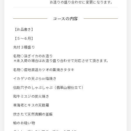
お造りの盛り合わせに変更になります。
コースの内容
【お品書き】
【５～６月】
先付３種盛り
名物◇泳ぎイカのお造り
＊未入荷の場合はお造り盛り合わせで対応させて頂きます。
名物◇産地直送カツオの藁焼きタタキ
イカゲソの天ぷらor塩焼き
伝助穴子のしゃぶしゃぶ（翡翠山椒仕立て）
和牛ミスジの炭火焼き
車海老とキスの天麩羅
炊きたて天然真鯛の釜飯
蛤のお吸い物