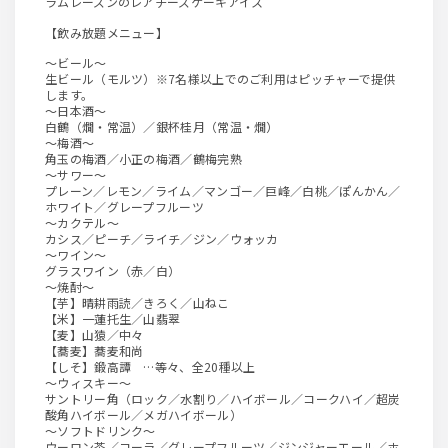
ラムレーズンのレアチーズケーキアイス
【飲み放題メニュー】
～ビール～
生ビール（モルツ）※7名様以上でのご利用はピッチャーで提供
します。
～日本酒～
白鶴（燗・常温）／銀杯桂月（常温・燗）
～梅酒～
角玉の梅酒／小正の梅酒／鶴梅完熟
～サワー～
プレーン／レモン／ライム／マンゴー／巨峰／白桃／ぽんかん／
ホワイト／グレープフルーツ
～カクテル～
カシス／ピーチ／ライチ／ジン／ウォッカ
～ワイン～
グラスワイン（赤／白）
～焼酎～
【芋】晴耕雨読／きろく／山ねこ
【米】一蓮托生／山翡翠
【麦】山猿／中々
【蕎麦】蕎麦和尚
【しそ】鍛高譚 …等々、全20種以上
～ウィスキー～
サントリー角（ロック／水割り／ハイボール／コークハイ／超炭
酸角ハイボール／メガハイボール）
～ソフトドリンク～
ウーロン茶／コーラ／グレープフルーツ／ジンジャーエール／ホ