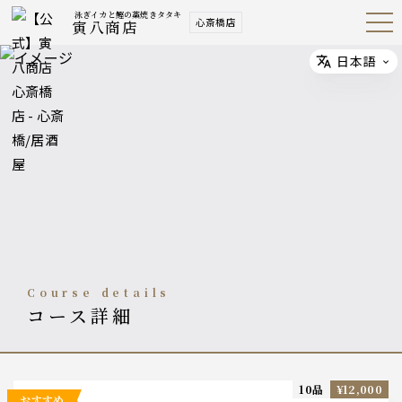
泳ぎイカと鰹の藁焼きタタキ
心斎橋店
寅八商店
Open
Navig
ation
Menu
日本語
Select
course details
コース詳細
10品
¥12,000
おすすめ