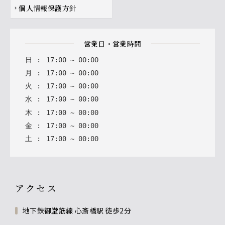
個人情報保護方針
chevron_right
営業日・営業時間
日
:
17
:
00
~
00
:
00
月
:
17
:
00
~
00
:
00
火
:
17
:
00
~
00
:
00
水
:
17
:
00
~
00
:
00
木
:
17
:
00
~
00
:
00
金
:
17
:
00
~
00
:
00
土
:
17
:
00
~
00
:
00
アクセス
地下鉄御堂筋線 心斎橋駅 徒歩2分