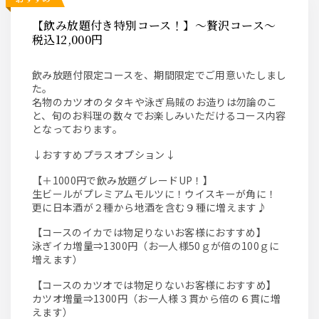
【飲み放題付き特別コース！】～贅沢コース～
税込12,000円
飲み放題付限定コースを、期間限定でご用意いたしまし
た。
名物のカツオのタタキや泳ぎ烏賊のお造りは勿論のこ
と、旬のお料理の数々でお楽しみいただけるコース内容
となっております。
↓おすすめプラスオプション↓
【＋1000円で飲み放題グレードUP！】
生ビールがプレミアムモルツに！ウイスキーが角に！
更に日本酒が２種から地酒を含む９種に増えます♪
【コースのイカでは物足りないお客様におすすめ】
泳ぎイカ増量⇒1300円（お一人様50ｇが倍の100ｇに
増えます）
【コースのカツオでは物足りないお客様におすすめ】
カツオ増量⇒1300円（お一人様３貫から倍の６貫に増
えます）