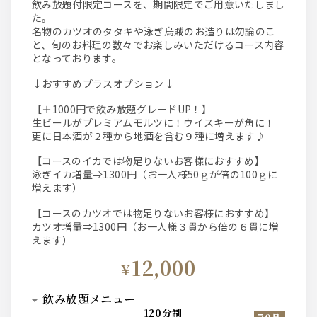
飲み放題付限定コースを、期間限定でご用意いたしまし
た。
名物のカツオのタタキや泳ぎ烏賊のお造りは勿論のこ
と、旬のお料理の数々でお楽しみいただけるコース内容
となっております。
↓おすすめプラスオプション↓
【＋1000円で飲み放題グレードUP！】
生ビールがプレミアムモルツに！ウイスキーが角に！
更に日本酒が２種から地酒を含む９種に増えます♪
【コースのイカでは物足りないお客様におすすめ】
泳ぎイカ増量⇒1300円（お一人様50ｇが倍の100ｇに
増えます）
【コースのカツオでは物足りないお客様におすすめ】
カツオ増量⇒1300円（お一人様３貫から倍の６貫に増
えます）
12,000
¥
飲み放題メニュー
120分制