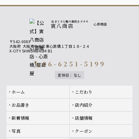
カツオ増量⇒1300円（お一人様３貫から倍の６貫に
増えます）
泳ぎイカと鰹の藁焼きタタキ
心斎橋店
寅八商店
〒542-0083
大阪府
大阪市中央区東心斎橋１丁目１８−２４
X-CITY SHINSAIBASHI B1
06-6251-5199
call
定休日
:
なし
Footer navigation
ホーム
こだわり
chevron_right
chevron_right
お品書き
店内紹介
chevron_right
chevron_right
新着情報
店舗情報
chevron_right
chevron_right
写真
クーポン
chevron_right
chevron_right