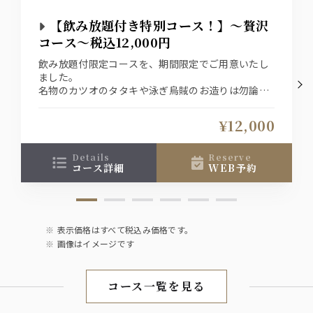
ワイン
【飲み放題付き特別コース！】～贅沢
グラスワイン（赤／白）
コース～税込12,000円
飲み放題付限定コースを、期間限定でご用意いたし
焼酎
ました。
名物のカツオのタタキや泳ぎ烏賊のお造りは勿論の
【芋】晴耕雨読／きろく／山ねこ
こと、旬のお料理の数々でお楽しみいただけるコー
【米】一蓮托生／山翡翠
【麦】山猿／中々
ス内容となっております。
¥12,000
【蕎麦】蕎麦和尚
【しそ】鍛高譚 …等々、全20種以上
↓おすすめプラスオプション↓
details
reserve
コース詳細
WEB予約
【＋1000円で飲み放題グレードUP！】
ウィスキー
生ビールがプレミアムモルツに！ウイスキーが角
サントリー角（ロック／水割り／ハイボール／コークハイ
に！
／超炭酸角ハイボール／メガハイボール）
更に日本酒が２種から地酒を含む９種に増えます♪
表示価格はすべて税込み価格です。
【コースのイカでは物足りないお客様におすすめ】
ソフトドリンク
画像はイメージです
泳ぎイカ増量⇒1300円（お一人様50ｇが倍の100ｇ
ウーロン茶／コーラ／グレープフルーツ／ジンジャーエー
に増えます）
ル／ホワイト／オレンジ
コース一覧を見る
【コースのカツオでは物足りないお客様におすす
め】