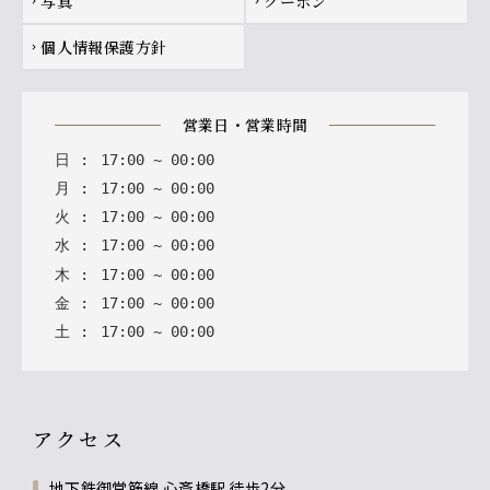
写真
クーポン
chevron_right
chevron_right
個人情報保護方針
chevron_right
営業日・営業時間
日
:
17
:
00
~
00
:
00
月
:
17
:
00
~
00
:
00
火
:
17
:
00
~
00
:
00
水
:
17
:
00
~
00
:
00
木
:
17
:
00
~
00
:
00
金
:
17
:
00
~
00
:
00
土
:
17
:
00
~
00
:
00
アクセス
地下鉄御堂筋線 心斎橋駅 徒歩2分