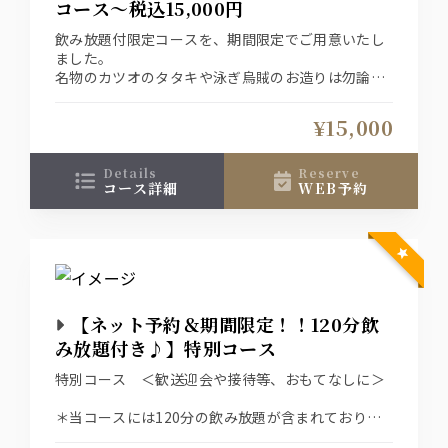
コース～税込15,000円
【コースのカツオでは物足りないお客様におすす
飲み放題付限定コースを、期間限定でご用意いたし
め】
ました。
カツオ増量⇒1300円（お一人様３貫から倍の６貫に
名物のカツオのタタキや泳ぎ烏賊のお造りは勿論の
増えます）
こと、旬のお料理の数々でお楽しみいただけるコー
ス内容となっております。
¥15,000
↓おすすめプラスオプション↓
details
reserve
コース詳細
WEB予約
【＋1000円で飲み放題グレードUP！】
生ビールがプレミアムモルツに！ウイスキーが角
に！
更に日本酒が２種から地酒を含む９種に増えます♪
【コースのイカでは物足りないお客様におすすめ】
泳ぎイカ増量⇒1300円（お一人様50ｇが倍の100ｇ
【ネット予約＆期間限定！！120分飲
に増えます）
み放題付き♪】特別コース
【コースのカツオでは物足りないお客様におすす
特別コース ＜歓送迎会や接待等、おもてなしに＞
め】
カツオ増量⇒1300円（お一人様３貫から倍の６貫に
＊当コースには120分の飲み放題が含まれておりま
増えます）
す。