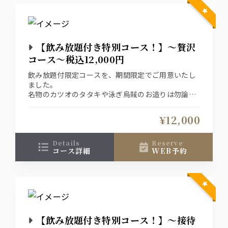
【飲み放題付き特別コース！】～贅沢
コース～税込12,000円
飲み放題付限定コースを、期間限定でご用意いたし
ました。
名物のカツオのタタキや泳ぎ烏賊のお造りは勿論の
こと、旬のお料理の数々でお楽しみいただけるコー
ス内容となっております。
¥12,000
↓おすすめプラスオプション↓
details
reserve
コース詳細
WEB予約
【＋1000円で飲み放題グレードUP！】
生ビールがプレミアムモルツに！ウイスキーが角
に！
更に日本酒が２種から地酒を含む９種に増えます♪
【コースのイカでは物足りないお客様におすすめ】
泳ぎイカ増量⇒1300円（お一人様50ｇが倍の100ｇ
【飲み放題付き特別コース！】～接待
に増えます）