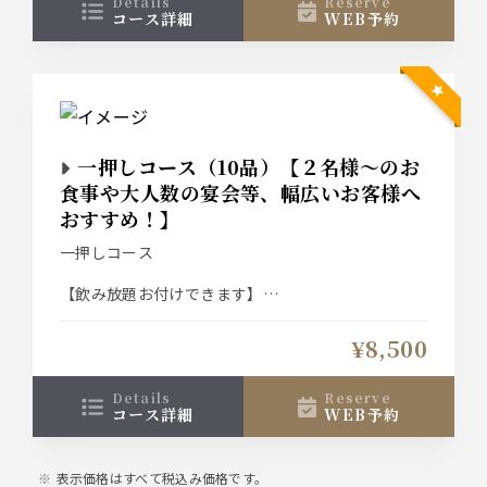
details
reserve
コース詳細
WEB予約
↓おすすめプラスオプション↓
【コースのイカでは物足りないお客様におすすめ】
泳ぎイカ増量⇒1300円（お一人様50ｇが倍の100ｇ
に増えます）
【コースのカツオでは物足りないお客様におすす
一押しコース（10品）【２名様～のお
め】
カツオ増量⇒1300円（お一人様３貫から倍の６貫に
食事や大人数の宴会等、幅広いお客様へ
増えます）
おすすめ！】
【もう一品何か欲しい…そんなお客様に】
一押しコース
お料理の追加なども承ります。
＊詳しくお好みを伺いたいので、お電話でご相談下
【飲み放題お付けできます】
さるとスムーズです！
スタンダード飲み放題⇒2000円
¥8,500
プレミアム飲み放題 ⇒2500円
クーポンご利用で共に500円OFF！是非ご利用くだ
さい！
details
reserve
コース詳細
WEB予約
↓おすすめプラスオプション↓
表示価格はすべて税込み価格です。
【コースのイカでは物足りないお客様におすすめ】