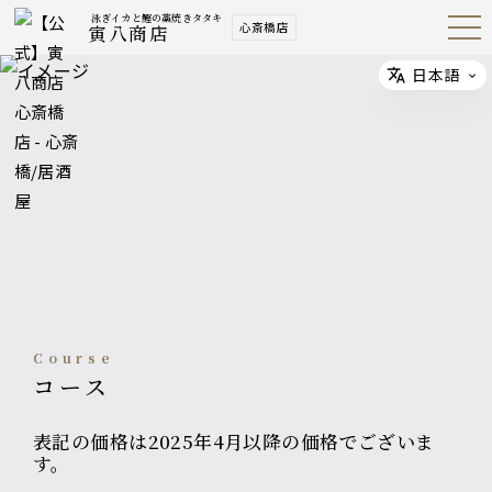
泳ぎイカと鰹の藁焼きタタキ
心斎橋店
寅八商店
Open
Navig
ation
Menu
日本語
Select
course
コース
表記の価格は2025年4月以降の価格でございま
す。