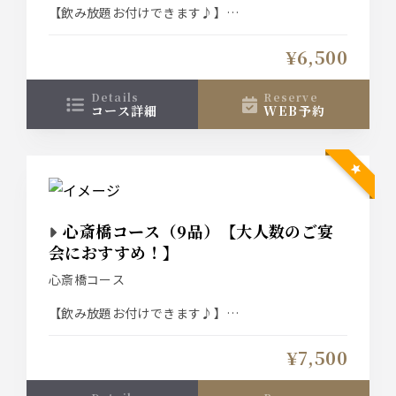
【飲み放題お付けできます♪】
スタンダード飲み放題⇒2000円
¥6,500
プレミアム飲み放題 ⇒2500円
クーポンご利用で共に500円OFF！（１２月は利用
不可）
details
reserve
コース詳細
WEB予約
↓おすすめプラスオプション↓
【コースのイカでは物足りないお客様におすすめ】
泳ぎイカ増量⇒1300円（お一人様50ｇが倍の100ｇ
に増えます）
心斎橋コース（9品）【大人数のご宴
【コースのカツオでは物足りないお客様におすす
め】
会におすすめ！】
カツオ増量⇒1300円（お一人様３貫から倍の６貫に
心斎橋コース
増えます）
【飲み放題お付けできます♪】
【もう一品何か欲しい…そんなお客様に】
お料理の追加なども承ります。
スタンダード飲み放題⇒2000円
＊詳しくお好みを伺いたいので、お電話でご相談下
¥7,500
プレミアム飲み放題 ⇒2500円
さるとスムーズです！