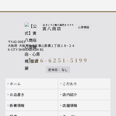
泳ぎイカ増量⇒1300円（お一人様50ｇが倍の100ｇ
に増えます）
【コースのカツオでは物足りないお客様におすす
め】
泳ぎイカと鰹の藁焼きタタキ
心斎橋店
カツオ増量⇒1300円（お一人様３貫から倍の６貫に
寅八商店
増えます）
〒542-0083
【もう一品何か欲しい…そんなお客様に】
大阪府
大阪市中央区東心斎橋１丁目１８−２４
お料理の追加なども承ります。
X-CITY SHINSAIBASHI B1
＊詳しくお好みを伺いたいので、お電話でご相談下
さるとスムーズです！
06-6251-5199
call
定休日
:
なし
Footer navigation
ホーム
こだわり
chevron_right
chevron_right
お品書き
店内紹介
chevron_right
chevron_right
新着情報
店舗情報
chevron_right
chevron_right