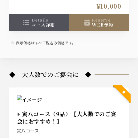
（120分ラストオーダー、150分退席制）
¥10,000
↓おすすめプラスオプション↓
details
reserve
コース詳細
WEB予約
【コースのイカでは物足りないお客様におすすめ】
泳ぎイカ増量⇒1300円（お一人様50ｇが倍の100ｇ
に増えます）
表示価格はすべて税込み価格です。
【コースのカツオでは物足りないお客様におすす
め】
カツオ増量⇒1300円（お一人様３貫から倍の６貫に
増えます）
◆ 大人数でのご宴会に ◆
【もう一品何か欲しい…そんなお客様に】
お料理の追加なども承ります。
＊詳しくお好みを伺いたいので、お電話でご相談下
さるとスムーズです！
寅八コース（9品）【大人数でのご宴
会におすすめ！】
寅八コース