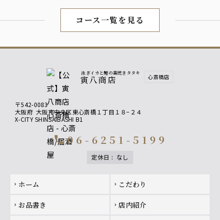
に増えます）
コース一覧を見る
【コースのカツオでは物足りないお客様におすす
め】
カツオ増量⇒1300円（お一人様３貫から倍の６貫に
増えます）
泳ぎイカと鰹の藁焼きタタキ
心斎橋店
寅八商店
〒542-0083
大阪府
大阪市中央区東心斎橋１丁目１８−２４
X-CITY SHINSAIBASHI B1
06-6251-5199
call
定休日
:
なし
Footer navigation
ホーム
こだわり
chevron_right
chevron_right
お品書き
店内紹介
chevron_right
chevron_right