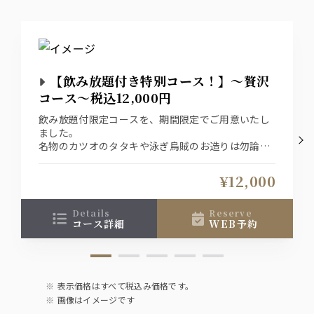
【飲み放題付き特別コース！】～贅沢
コース～税込12,000円
飲み放題付限定コースを、期間限定でご用意いたし
ました。
名物のカツオのタタキや泳ぎ烏賊のお造りは勿論の
こと、旬のお料理の数々でお楽しみいただけるコー
ス内容となっております。
¥12,000
↓おすすめプラスオプション↓
details
reserve
コース詳細
WEB予約
【＋1000円で飲み放題グレードUP！】
生ビールがプレミアムモルツに！ウイスキーが角
に！
更に日本酒が２種から地酒を含む９種に増えます♪
表示価格はすべて税込み価格です。
【コースのイカでは物足りないお客様におすすめ】
画像はイメージです
泳ぎイカ増量⇒1300円（お一人様50ｇが倍の100ｇ