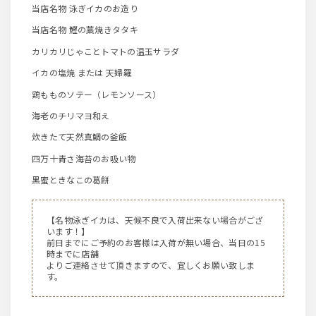
当店名物 泳ぎイカのお造り
当店名物 鰹の藁焼きタタキ
カリカリじゃことトマトの温玉サラダ
イカの塩焼 または 天婦羅
鶏もものソテー（レモンソース）
海老のチリマヨ和え
炊きたて天然真鯛の釜飯
四万十青さ海苔のお吸い物
黒蜜ときなこの葛餅
【名物泳ぎイカは、天候不良で入荷出来ない場合がござ
います！】
前日までにご予約のお客様は入荷が無い場合、当日の15
時までに店舗
よりご連絡させて頂きますので、宜しくお願い致しま
す。