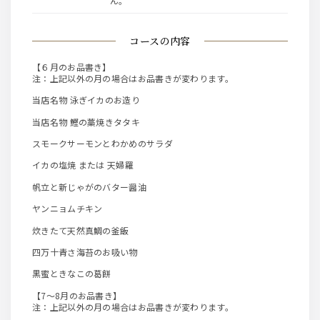
ん。
コースの内容
【６月のお品書き】
注：上記以外の月の場合はお品書きが変わります。
当店名物 泳ぎイカのお造り
当店名物 鰹の藁焼きタタキ
スモークサーモンとわかめのサラダ
イカの塩焼 または 天婦羅
帆立と新じゃがのバター醤油
ヤンニョムチキン
炊きたて天然真鯛の釜飯
四万十青さ海苔のお吸い物
黒蜜ときなこの葛餅
【7～8月のお品書き】
注：上記以外の月の場合はお品書きが変わります。