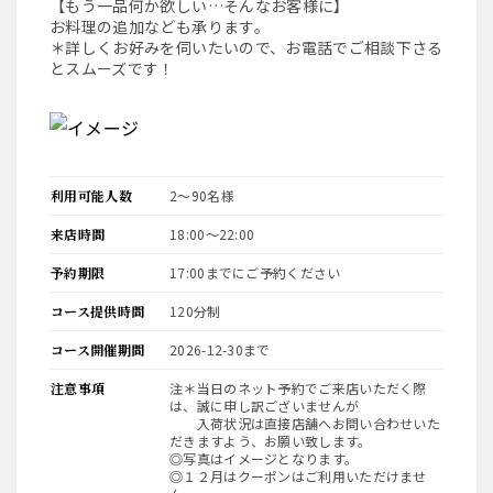
【もう一品何か欲しい…そんなお客様に】
お料理の追加なども承ります。
＊詳しくお好みを伺いたいので、お電話でご相談下さる
とスムーズです！
利用可能人数
2〜90名様
来店時間
18:00〜22:00
予約期限
17:00までにご予約ください
コース提供時間
120分制
コース開催期間
2026-12-30まで
注意事項
注＊当日のネット予約でご来店いただく際
は、誠に申し訳ございませんが
入荷状況は直接店舗へお問い合わせいた
だきますよう、お願い致します。
◎写真はイメージとなります。
◎１２月はクーポンはご利用いただけませ