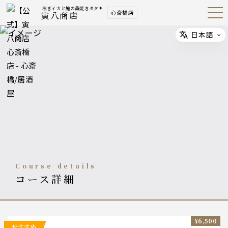
泳ぎイカと鰹の藁焼きタタキ
心斎橋店
寅八商店
Open
Navig
ation
Menu
日本語
Select
course details
コース詳細
¥6,500
おすすめ